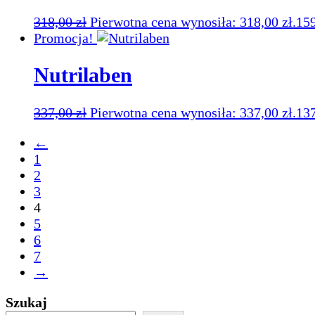
318,00
zł
Pierwotna cena wynosiła: 318,00 zł.
15
Promocja!
Nutrilaben
337,00
zł
Pierwotna cena wynosiła: 337,00 zł.
13
←
1
2
3
4
5
6
7
→
Szukaj