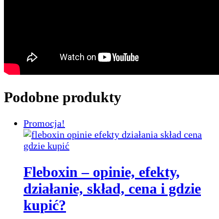
Podobne produkty
Promocja!
Fleboxin – opinie, efekty,
działanie, skład, cena i gdzie
kupić?