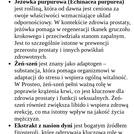
Jeżówka purpurowa (Echinacea purpurea)
jest rośliną, która od dawna jest ceniona za
swoje właściwości wzmacniające układ
odpornościowy. W kontekście zdrowia prostaty,
jeżówka pomaga w regeneracji tkanek gruczołu
krokowego i przeciwdziała stanom zapalnym.
Jest to szczególnie istotne w prewencji
przerostu prostaty i innych powikłań
zdrowotnych.
Żeń-szeń
jest znany jako adaptogen –
substancja, która pomaga organizmowi w
adaptacji do stresu i wspiera ogólną witalność.
W Prosteo, żeń-szeń pełni ważną rolę w
poprawie krążenia krwi, co jest kluczowe dla
zdrowia prostaty i funkcji seksualnych. Żeń-
szeń również zwiększa libido i wspiera zdrową
erekcję, co ma istotny wpływ na jakość życia
mężczyzn.
Ekstrakt z nasion dyni
jest bogatym źródłem
fitosteroli, które odgrywają kluczową rolę w