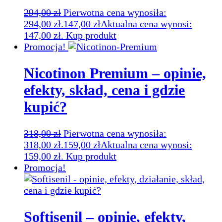
294,00
zł
Pierwotna cena wynosiła:
294,00 zł.
147,00
zł
Aktualna cena wynosi:
147,00 zł.
Kup produkt
Promocja!
Nicotinon Premium – opinie,
efekty, skład, cena i gdzie
kupić?
318,00
zł
Pierwotna cena wynosiła:
318,00 zł.
159,00
zł
Aktualna cena wynosi:
159,00 zł.
Kup produkt
Promocja!
Softisenil – opinie, efekty,