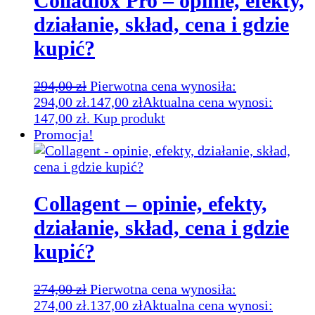
Colladiox Pro – opinie, efekty,
działanie, skład, cena i gdzie
kupić?
294,00
zł
Pierwotna cena wynosiła:
294,00 zł.
147,00
zł
Aktualna cena wynosi:
147,00 zł.
Kup produkt
Promocja!
Collagent – opinie, efekty,
działanie, skład, cena i gdzie
kupić?
274,00
zł
Pierwotna cena wynosiła:
274,00 zł.
137,00
zł
Aktualna cena wynosi: