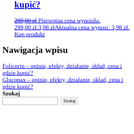
kupić?
299,00
zł
Pierwotna cena wynosiła:
299,00 zł.
3,98
zł
Aktualna cena wynosi: 3,98 zł.
Kup produkt
Nawigacja wpisu
Folicerin – opinie, efekty, działanie, skład, cena i
gdzie kupić?
Gluconax – opinie, efekty, działanie, skład, cena i
gdzie kupić?
Szukaj
Szukaj