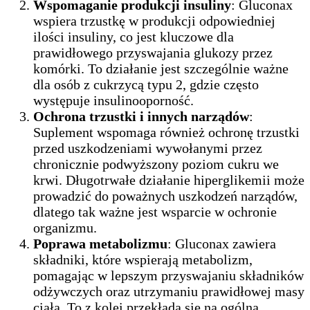
Wspomaganie produkcji insuliny
: Gluconax
wspiera trzustkę w produkcji odpowiedniej
ilości insuliny, co jest kluczowe dla
prawidłowego przyswajania glukozy przez
komórki. To działanie jest szczególnie ważne
dla osób z cukrzycą typu 2, gdzie często
występuje insulinooporność.
Ochrona trzustki i innych narządów
:
Suplement wspomaga również ochronę trzustki
przed uszkodzeniami wywołanymi przez
chronicznie podwyższony poziom cukru we
krwi. Długotrwałe działanie hiperglikemii może
prowadzić do poważnych uszkodzeń narządów,
dlatego tak ważne jest wsparcie w ochronie
organizmu.
Poprawa metabolizmu
: Gluconax zawiera
składniki, które wspierają metabolizm,
pomagając w lepszym przyswajaniu składników
odżywczych oraz utrzymaniu prawidłowej masy
ciała. To z kolei przekłada się na ogólną