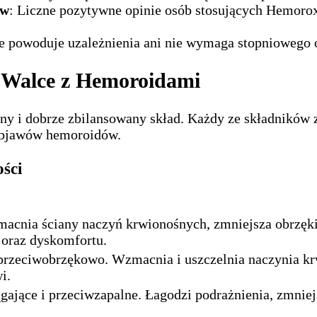
ów
: Liczne pozytywne opinie osób stosujących Hemoro
e powoduje uzależnienia ani nie wymaga stopniowego o
 Walce z Hemoroidami
ny i dobrze zbilansowany skład. Każdy ze składników 
 objawów hemoroidów.
ści
macnia ściany naczyń krwionośnych, zmniejsza obrzęki 
 oraz dyskomfortu.
 przeciwobrzękowo. Wzmacnia i uszczelnia naczynia kr
i.
ągające i przeciwzapalne. Łagodzi podrażnienia, zmnie