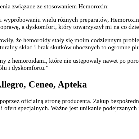
enia związane ze stosowaniem Hemoroxin:
 i wypróbowaniu wielu różnych preparatów, Hemoroxi
prawę, a dyskomfort, który towarzyszył mi na co dzie
prawiły, że hemoroidy stały się moim codziennym prob
aturalny skład i brak skutków ubocznych to ogromne pl
my z hemoroidami, które nie ustępowały nawet po por
ólu i dyskomfortu.”
llegro, Ceneo, Apteka
oprzez oficjalną stronę producenta. Zakup bezpośredn
i ofert specjalnych. Ważne jest unikanie podejrzanych