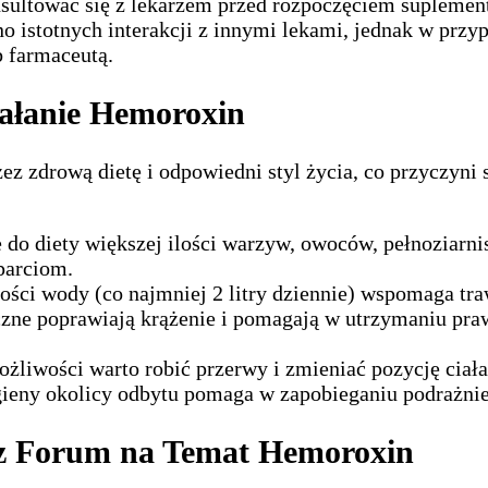
nsultować się z lekarzem przed rozpoczęciem suplement
o istotnych interakcji z innymi lekami, jednak w prz
b farmaceutą.
iałanie Hemoroxin
zdrową dietę i odpowiedni styl życia, co przyczyni si
do diety większej ilości warzyw, owoców, pełnoziarni
aparciom.
lości wody (co najmniej 2 litry dziennie) wspomaga tra
czne poprawiają krążenie i pomagają w utrzymaniu praw
żliwości warto robić przerwy i zmieniać pozycję ciała
gieny okolicy odbytu pomaga w zapobieganiu podrażnie
 z Forum na Temat Hemoroxin