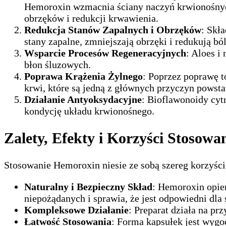
Hemoroxin wzmacnia ściany naczyń krwionośnych
obrzęków i redukcji krwawienia.
Redukcja Stanów Zapalnych i Obrzęków
: Skł
stany zapalne, zmniejszają obrzęki i redukują b
Wsparcie Procesów Regeneracyjnych
: Aloes i
błon śluzowych.
Poprawa Krążenia Żylnego
: Poprzez poprawę 
krwi, które są jedną z głównych przyczyn pows
Działanie Antyoksydacyjne
: Bioflawonoidy cyt
kondycję układu krwionośnego.
Zalety, Efekty i Korzyści Stosow
Stosowanie Hemoroxin niesie ze sobą szereg korzyśc
Naturalny i Bezpieczny Skład
: Hemoroxin opier
niepożądanych i sprawia, że jest odpowiedni dl
Kompleksowe Działanie
: Preparat działa na p
Łatwość Stosowania
: Forma kapsułek jest wygo