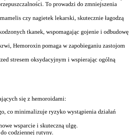
rzepuszczalności. To prowadzi do zmniejszenia
amamelis czy nagietek lekarski, skutecznie łagodzą
uszkodzonych tkanek, wspomagając gojenie i odbudowę
 krwi, Hemoroxin pomaga w zapobieganiu zastojom
rzed stresem oksydacyjnym i wspierając ogólną
ających się z hemoroidami:
go, co minimalizuje ryzyko wystąpienia działań
mowe wsparcie i skuteczną ulgę.
do codziennej rutyny.