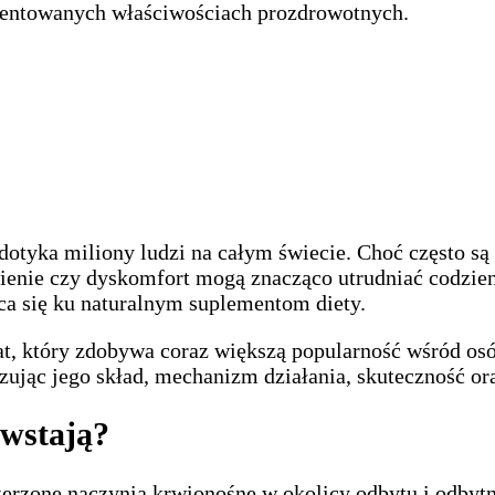
mentowanych właściwościach prozdrowotnych.
tyka miliony ludzi na całym świecie. Choć często są t
awienie czy dyskomfort mogą znacząco utrudniać codzi
ca się ku naturalnym suplementom diety.
t, który zdobywa coraz większą popularność wśród os
izując jego skład, mechanizm działania, skuteczność or
wstają?
zerzone naczynia krwionośne w okolicy odbytu i odby