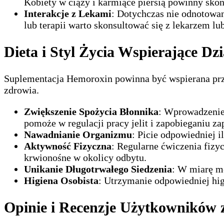
Kobiety w ciąży i karmiące piersią powinny sko
Interakcje z Lekami
: Dotychczas nie odnotowan
lub terapii warto skonsultować się z lekarzem lu
Dieta i Styl Życia Wspierające Dz
Suplementacja Hemoroxin powinna być wspierana przez 
zdrowia.
Zwiększenie Spożycia Błonnika
: Wprowadzenie 
pomoże w regulacji pracy jelit i zapobieganiu z
Nawadnianie Organizmu
: Picie odpowiedniej i
Aktywność Fizyczna
: Regularne ćwiczenia fizy
krwionośne w okolicy odbytu.
Unikanie Długotrwałego Siedzenia
: W miarę mo
Higiena Osobista
: Utrzymanie odpowiedniej hi
Opinie i Recenzje Użytkowników