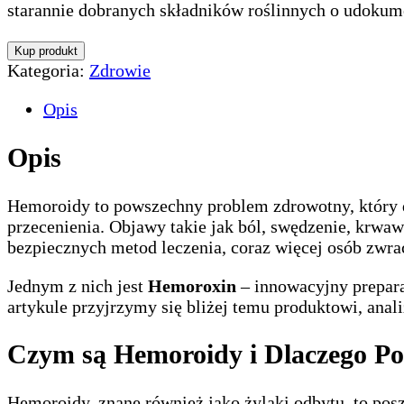
starannie dobranych składników roślinnych o udoku
Kup produkt
Kategoria:
Zdrowie
Opis
Opis
Hemoroidy to powszechny problem zdrowotny, który do
przecenienia. Objawy takie jak ból, swędzenie, krw
bezpiecznych metod leczenia, coraz więcej osób zwra
Jednym z nich jest
Hemoroxin
– innowacyjny prepara
artykule przyjrzymy się bliżej temu produktowi, anal
Czym są Hemoroidy i Dlaczego Po
Hemoroidy, znane również jako żylaki odbytu, to pos