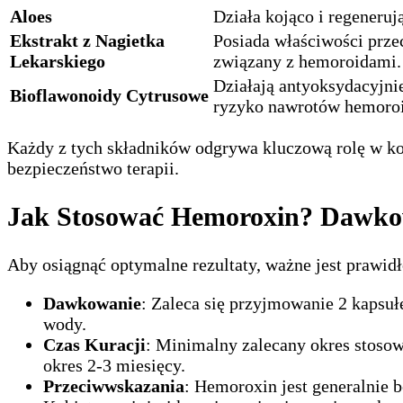
Aloes
Działa kojąco i regeneruj
Ekstrakt z Nagietka
Posiada właściwości przec
Lekarskiego
związany z hemoroidami.
Działają antyoksydacyjni
Bioflawonoidy Cytrusowe
ryzyko nawrotów hemoro
Każdy z tych składników odgrywa kluczową rolę w ko
bezpieczeństwo terapii.
Jak Stosować Hemoroxin? Dawkowa
Aby osiągnąć optymalne rezultaty, ważne jest prawi
Dawkowanie
: Zaleca się przyjmowanie 2 kapsułe
wody.
Czas Kuracji
: Minimalny zalecany okres stosow
okres 2-3 miesięcy.
Przeciwwskazania
: Hemoroxin jest generalnie 