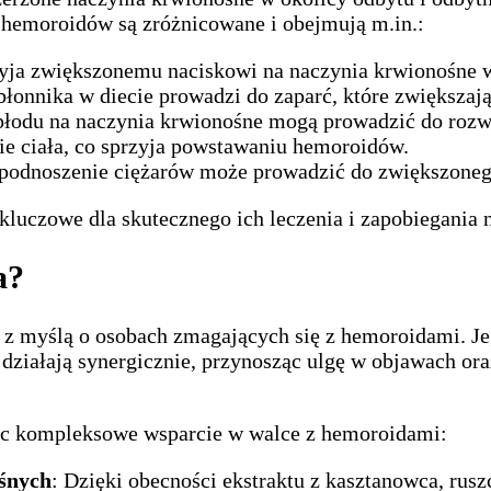
a hemoroidów są zróżnicowane i obejmują m.in.:
rzyja zwiększonemu naciskowi na naczynia krwionośne 
 błonnika w diecie prowadzi do zaparć, które zwiększ
płodu na naczynia krwionośne mogą prowadzić do rozw
ie ciała, co sprzyja powstawaniu hemoroidów.
 podnoszenie ciężarów może prowadzić do zwiększonego
luczowe dla skutecznego ich leczenia i zapobiegania
a?
z myślą o osobach zmagających się z hemoroidami. Jeg
 działają synergicznie, przynosząc ulgę w objawach or
jąc kompleksowe wsparcie w walce z hemoroidami:
śnych
: Dzięki obecności ekstraktu z kasztanowca, rus