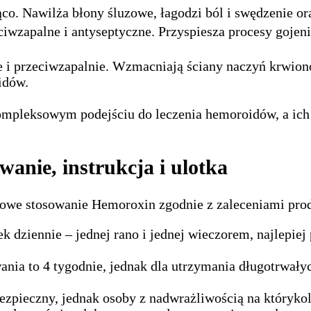
ąco. Nawilża błony śluzowe, łagodzi ból i swędzenie or
iwzapalne i antyseptyczne. Przyspiesza procesy gojeni
e i przeciwzapalnie. Wzmacniają ściany naczyń krwiono
idów.
mpleksowym podejściu do leczenia hemoroidów, a ich s
nie, instrukcja i ulotka
dłowe stosowanie Hemoroxin zgodnie z zaleceniami pro
k dziennie – jednej rano i jednej wieczorem, najlepiej
ania to 4 tygodnie, jednak dla utrzymania długotrwał
bezpieczny, jednak osoby z nadwrażliwością na któryko