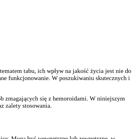
ematem tabu, ich wpływ na jakość życia jest nie do
enne funkcjonowanie. W poszukiwaniu skutecznych i
ób zmagających się z hemoroidami. W niniejszym
az zalety stosowania.
tnicy. Mogą być wewnętrzne lub zewnętrzne, w