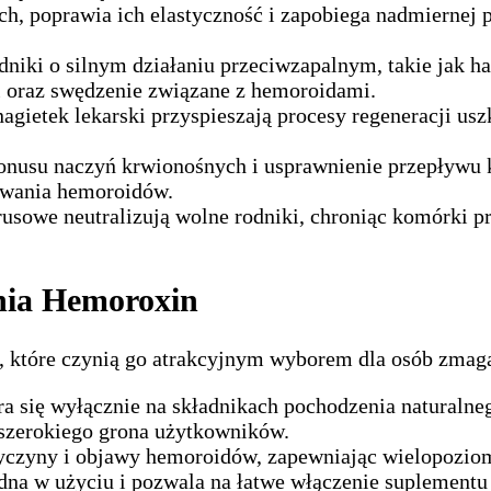
, poprawia ich elastyczność i zapobiega nadmiernej p
adniki o silnym działaniu przeciwzapalnym, takie jak h
ól oraz swędzenie związane z hemoroidami.
 nagietek lekarski przyspieszają procesy regeneracji 
tonusu naczyń krwionośnych i usprawnienie przepływu
tawania hemoroidów.
rusowe neutralizują wolne rodniki, chroniąc komórki p
ania Hemoroxin
i, które czynią go atrakcyjnym wyborem dla osób zmag
a się wyłącznie na składnikach pochodzenia naturalne
a szerokiego grona użytkowników.
rzyczyny i objawy hemoroidów, zapewniając wielopozio
dna w użyciu i pozwala na łatwe włączenie suplementu 